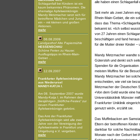
alle haben einen Schlaganfall e
Schlaganfall bei Kindern ist ein
kaum bekanntes Phänomen. Die
ehemalige Apfelweinkönigin
Seit mehr als zwei Jahren en
Mandy Metzmacher setzt sich für
Rhein-Main-Gebiet, die ein sol
betroffene Mädchen und Jungen
ein – mit kleinen und großen
dass das Thema «Schlaganfall 
Aktionen.
bekannt ist. «Ich selbst wusst
mehr
von 27 Jahren einen Schlaganf
beschäftigen und fand heraus
06.08.2009
Landgasthof Alte Papiermühle
für die Mutter dreier Kinder –
HESSENSCHAU
Schöne Ferien zu Hause:
Ausflugstipps im Rhein-Main-
Mandy Metzmacher wandte sich
Gebiet ...
Gütersloh und denkt sich sei
mehr
Spenden für die Organisatio
meisten Muffins für die Besuc
12.09.2007
Mandy Metzmacher bei solchen 
Frankfurter Äpfelweinkönigin
entscheiden, wie viel sie be
aus Niederursel
MANDY-KATJA I.
Metzmacher der Deutschen Sch
«Von dem Geld wurde eine hal
Am 08. September 2007 wurde
Mandy-Katja I. im Rahmen des
Universitätsklinik Münster mi
diesjährigen „Stöffche-Festes“ zur
Frankfurter Uniklinik eingeric
neuen Frankfurter
genutzt wird», erzählt sie.
Äpfelweinkönigin gekrönt.
Das Amt der Frankfurter
Das Muffinbacken am Samstag
Äpfelweinkönigin wird alle zwei
Jahre von der Vereinigung der
Eltern der betroffenen Kinder
Äpfelweinwirte in Frankfurt und
dankbar für solche Nachmitta
Umgebung e.V. vergeben.
Monate nach der Geburt bei ih
mehr