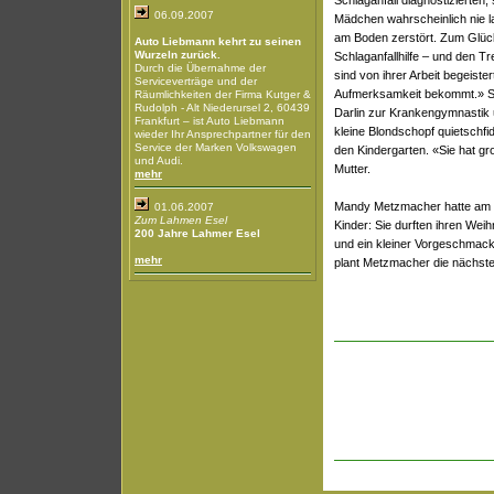
Schlaganfall diagnostizierten
06.09.2007
Mädchen wahrscheinlich nie l
am Boden zerstört. Zum Glück
Auto Liebmann kehrt zu seinen
Wurzeln zurück.
Schlaganfallhilfe – und den Tr
Durch die Übernahme der
sind von ihrer Arbeit begeiste
Serviceverträge und der
Aufmerksamkeit bekommt.» So 
Räumlichkeiten der Firma Kutger &
Rudolph - Alt Niederursel 2, 60439
Darlin zur Krankengymnastik 
Frankfurt – ist Auto Liebmann
kleine Blondschopf quietschfi
wieder Ihr Ansprechpartner für den
Service der Marken Volkswagen
den Kindergarten. «Sie hat gro
und Audi.
Mutter.
mehr
Mandy Metzmacher hatte am 
01.06.2007
Zum Lahmen Esel
Kinder: Sie durften ihren Wei
200 Jahre Lahmer Esel
und ein kleiner Vorgeschmac
mehr
plant Metzmacher die nächste A