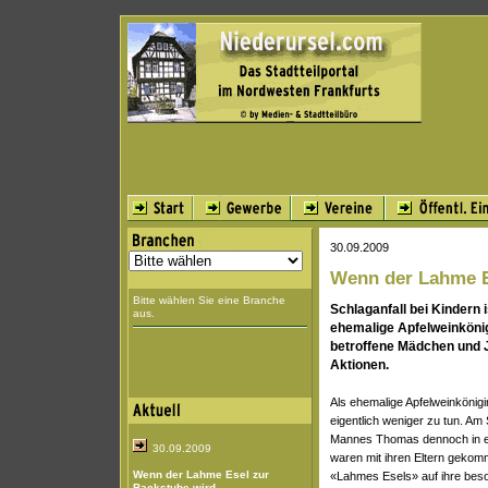
30.09.2009
Wenn der Lahme E
Bitte wählen Sie eine Branche
Schlaganfall bei Kindern
aus.
ehemalige Apfelweinköni
betroffene Mädchen und J
Aktionen.
Als ehemalige Apfelweinköni
eigentlich weniger zu tun. Am
Mannes Thomas dennoch in e
30.09.2009
waren mit ihren Eltern gekom
Wenn der Lahme Esel zur
«Lahmes Esels» auf ihre bes
Backstube wird